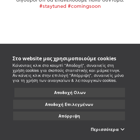
#staytuned #comingsoon
Στο website μας χρησιμοποιούμε cookies
Κάνοντας κλικ στο κουμπί "Αποδοχή", συναινείς στη
χρήση cookies για σκοπούς στατιστικής και μάρκετινγκ.
Αν κάνεις κλικ στην επιλογή "Απόρριψη", συναινείς μόνο
για τη χρήση των αναγκαίων & λειτουργικών cookies.
Αποδοχή Όλων
Αποδοχή Επιλεγμένων
Απόρριψη
Περισσότερα