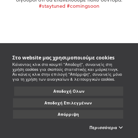
#staytuned #comingsoon
Στο website μας χρησιμοποιούμε cookies
Κάνοντας κλικ στο κουμπί "Αποδοχή", συναινείς στη
χρήση cookies για σκοπούς στατιστικής και μάρκετινγκ.
Αν κάνεις κλικ στην επιλογή "Απόρριψη", συναινείς μόνο
για τη χρήση των αναγκαίων & λειτουργικών cookies.
Αποδοχή Όλων
Αποδοχή Επιλεγμένων
Απόρριψη
Περισσότερα