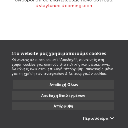
#staytuned #comingsoon
Στο website μας χρησιμοποιούμε cookies
Κάνοντας κλικ στο κουμπί "Αποδοχή", συναινείς στη
χρήση cookies για σκοπούς στατιστικής και μάρκετινγκ.
Αν κάνεις κλικ στην επιλογή "Απόρριψη", συναινείς μόνο
για τη χρήση των αναγκαίων & λειτουργικών cookies.
Αποδοχή Όλων
Αποδοχή Επιλεγμένων
Απόρριψη
Περισσότερα