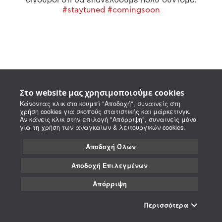
#staytuned #comingsoon
Στο website μας χρησιμοποιούμε cookies
Κάνοντας κλικ στο κουμπί "Αποδοχή", συναινείς στη
χρήση cookies για σκοπούς στατιστικής και μάρκετινγκ.
Αν κάνεις κλικ στην επιλογή "Απόρριψη", συναινείς μόνο
για τη χρήση των αναγκαίων & λειτουργικών cookies.
Αποδοχή Όλων
Αποδοχή Επιλεγμένων
Απόρριψη
Περισσότερα