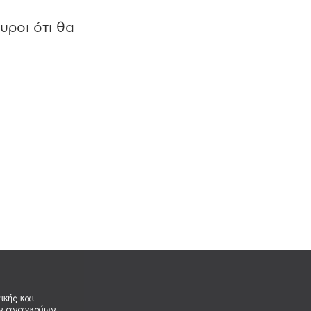
υροι ότι θα
ικής και
ων αναγκαίων