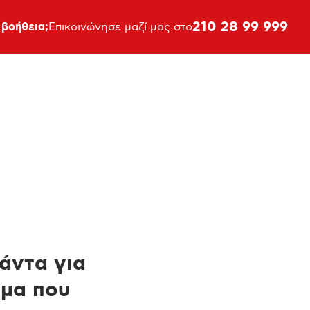
210 28 99 999
 βοήθεια;
Επικοινώνησε μαζί μας στο
πάντα για
ημα που