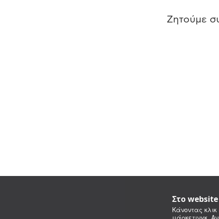
Ζητούμε συ
Στο websit
Κάνοντας κλικ 
μάρκετινγκ. Αν