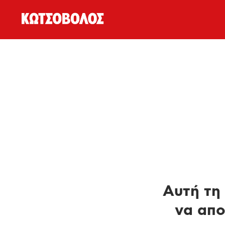
Αυτή τη 
να απο