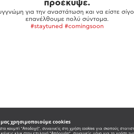
προέκυψε.
γγνώμη για την αναστάτωση και να είστε σίγο
επανέλθουμε πολύ σύντομα.
#staytuned #comingsoon
e μας χρησιμοποιούμε cookies
στο κουμπί "Αποδοχή", συναινείς στη χρήση cookies για σκοπούς στατιστ
 κάνεις κλικ στην επιλογή "Απόρριψη", συναινείς μόνο για τη χρήση τ