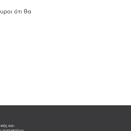
υροι ότι θα
ικής και
ων αναγκαίων