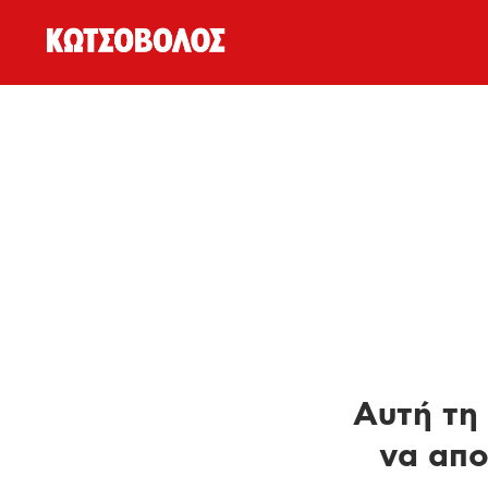
Αυτή τη 
να απο