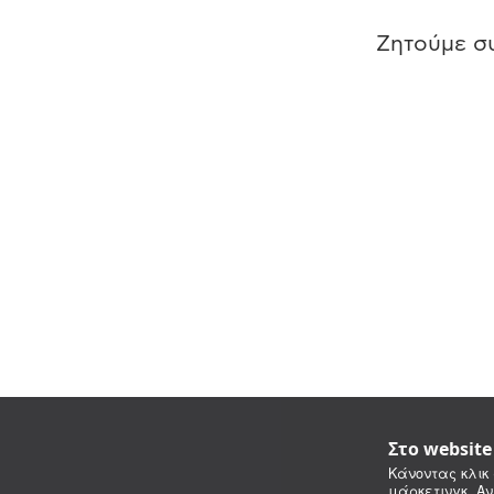
Ζητούμε συ
Στο websit
Κάνοντας κλικ 
μάρκετινγκ. Αν