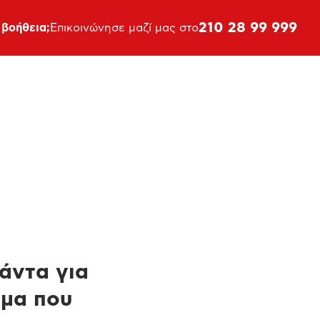
210 28 99 999
 βοήθεια;
Επικοινώνησε μαζί μας στο
πάντα για
ημα που