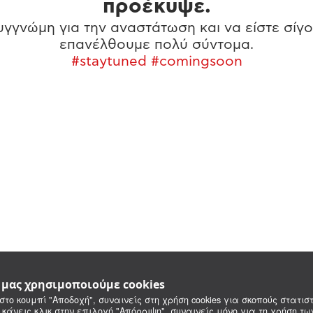
προέκυψε.
γγνώμη για την αναστάτωση και να είστε σίγο
επανέλθουμε πολύ σύντομα.
#staytuned #comingsoon
e μας χρησιμοποιούμε cookies
στο κουμπί "Αποδοχή", συναινείς στη χρήση cookies για σκοπούς στατιστ
 κάνεις κλικ στην επιλογή "Απόρριψη", συναινείς μόνο για τη χρήση τ