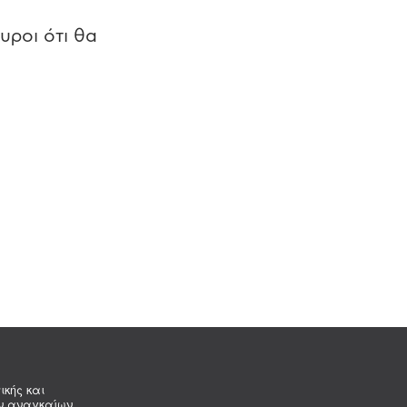
υροι ότι θα
ικής και
ων αναγκαίων