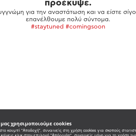
προέκυψε.
γγνώμη για την αναστάτωση και να είστε σίγο
επανέλθουμε πολύ σύντομα.
#staytuned #comingsoon
e μας χρησιμοποιούμε cookies
στο κουμπί "Αποδοχή", συναινείς στη χρήση cookies για σκοπούς στατιστ
 κάνεις κλικ στην επιλογή "Απόρριψη", συναινείς μόνο για τη χρήση τ