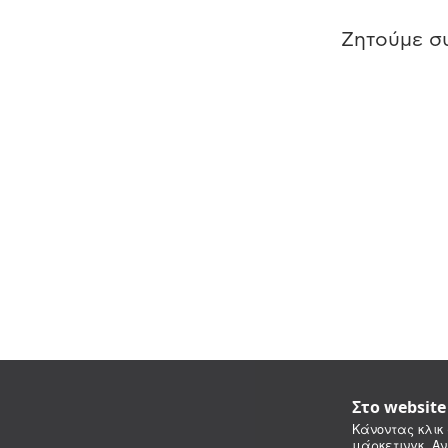
Ζητούμε συ
Στο websit
Κάνοντας κλικ 
μάρκετινγκ. Αν