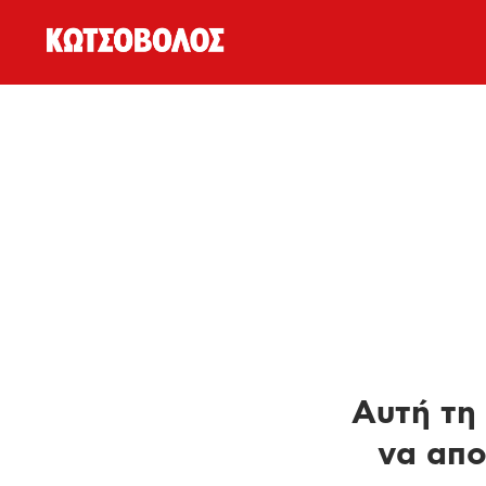
Αυτή τη 
να απο