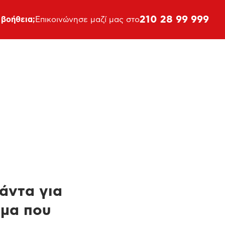
210 28 99 999
 βοήθεια;
Επικοινώνησε μαζί μας στο
πάντα για
ημα που