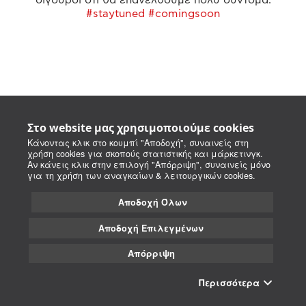
#staytuned #comingsoon
Στο website μας χρησιμοποιούμε cookies
Κάνοντας κλικ στο κουμπί "Αποδοχή", συναινείς στη
χρήση cookies για σκοπούς στατιστικής και μάρκετινγκ.
Αν κάνεις κλικ στην επιλογή "Απόρριψη", συναινείς μόνο
για τη χρήση των αναγκαίων & λειτουργικών cookies.
Αποδοχή Όλων
Αποδοχή Επιλεγμένων
Απόρριψη
Περισσότερα