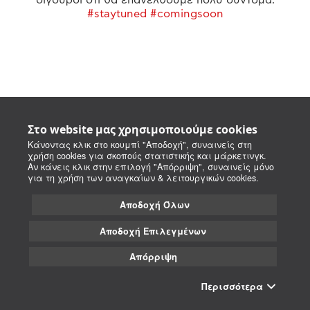
#staytuned #comingsoon
Στο website μας χρησιμοποιούμε cookies
Κάνοντας κλικ στο κουμπί "Αποδοχή", συναινείς στη
χρήση cookies για σκοπούς στατιστικής και μάρκετινγκ.
Αν κάνεις κλικ στην επιλογή "Απόρριψη", συναινείς μόνο
για τη χρήση των αναγκαίων & λειτουργικών cookies.
Αποδοχή Όλων
Αποδοχή Επιλεγμένων
Απόρριψη
Περισσότερα