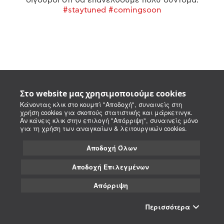
#staytuned #comingsoon
Στο website μας χρησιμοποιούμε cookies
Κάνοντας κλικ στο κουμπί "Αποδοχή", συναινείς στη
χρήση cookies για σκοπούς στατιστικής και μάρκετινγκ.
Αν κάνεις κλικ στην επιλογή "Απόρριψη", συναινείς μόνο
για τη χρήση των αναγκαίων & λειτουργικών cookies.
Αποδοχή Όλων
Αποδοχή Επιλεγμένων
Απόρριψη
Περισσότερα