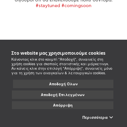
#staytuned #comingsoon
Στο website μας χρησιμοποιούμε cookies
Κάνοντας κλικ στο κουμπί "Αποδοχή", συναινείς στη
χρήση cookies για σκοπούς στατιστικής και μάρκετινγκ.
Αν κάνεις κλικ στην επιλογή "Απόρριψη", συναινείς μόνο
για τη χρήση των αναγκαίων & λειτουργικών cookies.
Αποδοχή Όλων
Αποδοχή Επιλεγμένων
Απόρριψη
Περισσότερα