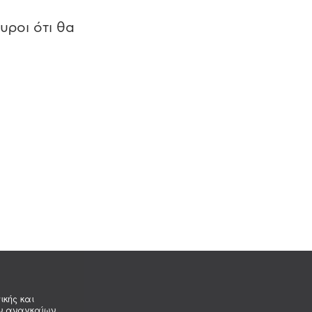
υροι ότι θα
ικής και
ων αναγκαίων