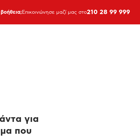
210 28 99 999
 βοήθεια;
Επικοινώνησε μαζί μας στο
πάντα για
ημα που