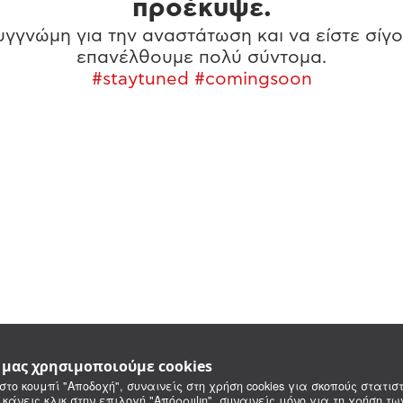
προέκυψε.
γγνώμη για την αναστάτωση και να είστε σίγο
επανέλθουμε πολύ σύντομα.
#staytuned #comingsoon
e μας χρησιμοποιούμε cookies
στο κουμπί "Αποδοχή", συναινείς στη χρήση cookies για σκοπούς στατιστ
 κάνεις κλικ στην επιλογή "Απόρριψη", συναινείς μόνο για τη χρήση τ