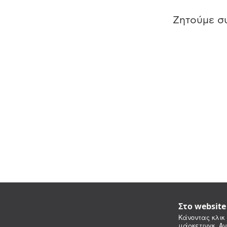
Ζητούμε συ
Στο websit
Κάνοντας κλικ 
μάρκετινγκ. Αν