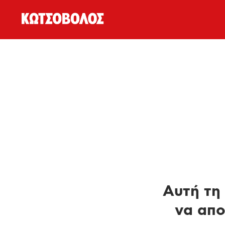
Αυτή τη 
να απο