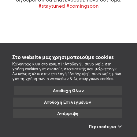
#staytuned #comingsoon
Στο website μας χρησιμοποιούμε cookies
Κάνοντας κλικ στο κουμπί "Αποδοχή", συναινείς στη
χρήση cookies για σκοπούς στατιστικής και μάρκετινγκ.
Αν κάνεις κλικ στην επιλογή "Απόρριψη", συναινείς μόνο
για τη χρήση των αναγκαίων & λειτουργικών cookies.
Αποδοχή Όλων
Αποδοχή Επιλεγμένων
Απόρριψη
Περισσότερα