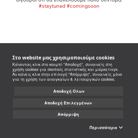
#staytuned #comingsoon
Στο website μας χρησιμοποιούμε cookies
Κάνοντας κλικ στο κουμπί "Αποδοχή", συναινείς στη
χρήση cookies για σκοπούς στατιστικής και μάρκετινγκ.
Αν κάνεις κλικ στην επιλογή "Απόρριψη", συναινείς μόνο
για τη χρήση των αναγκαίων & λειτουργικών cookies.
Αποδοχή Όλων
Αποδοχή Επιλεγμένων
Απόρριψη
Περισσότερα