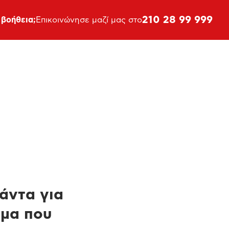
210 28 99 999
 βοήθεια;
Επικοινώνησε μαζί μας στο
πάντα για
ημα που