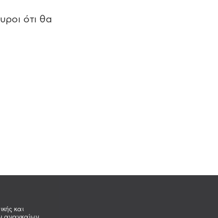
υροι ότι θα
ικής και
ων αναγκαίων