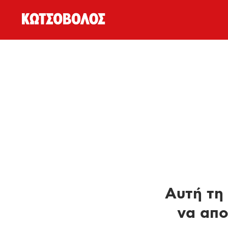
Αυτή τη 
να απο