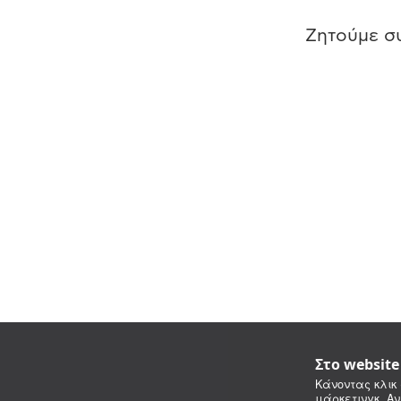
Ζητούμε συ
Στο websit
Κάνοντας κλικ 
μάρκετινγκ. Αν