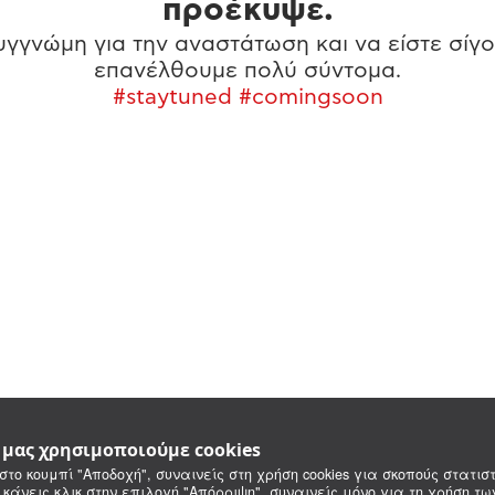
προέκυψε.
γγνώμη για την αναστάτωση και να είστε σίγο
επανέλθουμε πολύ σύντομα.
#staytuned #comingsoon
e μας χρησιμοποιούμε cookies
στο κουμπί "Αποδοχή", συναινείς στη χρήση cookies για σκοπούς στατιστ
 κάνεις κλικ στην επιλογή "Απόρριψη", συναινείς μόνο για τη χρήση τ