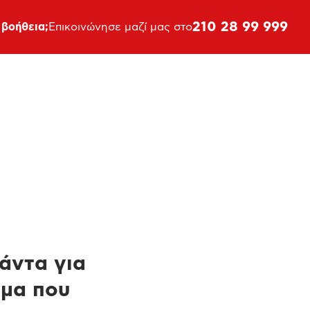
210 28 99 999
 βοήθεια;
Επικοινώνησε μαζί μας στο
πάντα για
ημα που