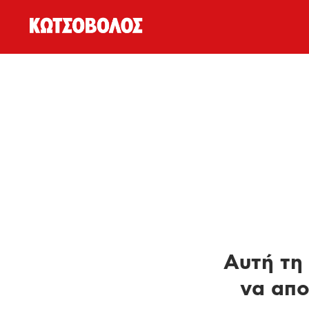
Αυτή τη 
να απο