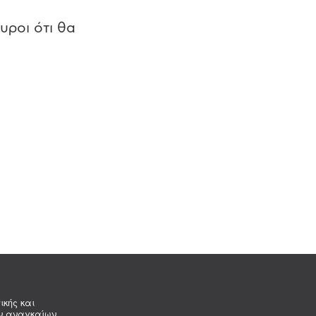
υροι ότι θα
ικής και
ων αναγκαίων