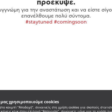
προέκυψε.
γγνώμη για την αναστάτωση και να είστε σίγο
επανέλθουμε πολύ σύντομα.
#staytuned #comingsoon
e μας χρησιμοποιούμε cookies
στο κουμπί "Αποδοχή", συναινείς στη χρήση cookies για σκοπούς στατιστ
 κάνεις κλικ στην επιλογή "Απόρριψη", συναινείς μόνο για τη χρήση τ