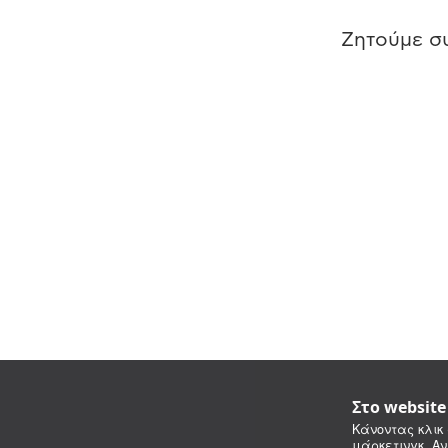
Ζητούμε συ
Στο websit
Κάνοντας κλικ 
μάρκετινγκ. Αν