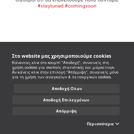
#staytuned #comingsoon
Στο website μας χρησιμοποιούμε cookies
Κάνοντας κλικ στο κουμπί "Αποδοχή", συναινείς στη
χρήση cookies για σκοπούς στατιστικής και μάρκετινγκ.
Αν κάνεις κλικ στην επιλογή "Απόρριψη", συναινείς μόνο
για τη χρήση των αναγκαίων & λειτουργικών cookies.
Αποδοχή Όλων
Αποδοχή Επιλεγμένων
Απόρριψη
Περισσότερα