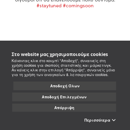
#staytuned #comingsoon
Στο website μας χρησιμοποιούμε cookies
Κάνοντας κλικ στο κουμπί "Αποδοχή", συναινείς στη
χρήση cookies για σκοπούς στατιστικής και μάρκετινγκ.
Αν κάνεις κλικ στην επιλογή "Απόρριψη", συναινείς μόνο
για τη χρήση των αναγκαίων & λειτουργικών cookies.
Αποδοχή Όλων
Αποδοχή Επιλεγμένων
Απόρριψη
Περισσότερα