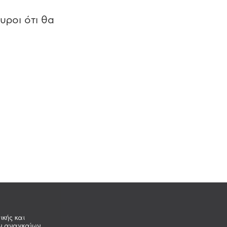
υροι ότι θα
ικής και
ων αναγκαίων