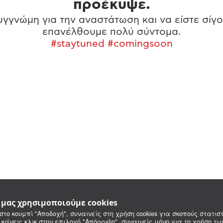
προέκυψε.
γγνώμη για την αναστάτωση και να είστε σίγο
επανέλθουμε πολύ σύντομα.
#staytuned #comingsoon
e μας χρησιμοποιούμε cookies
στο κουμπί "Αποδοχή", συναινείς στη χρήση cookies για σκοπούς στατιστ
 κάνεις κλικ στην επιλογή "Απόρριψη", συναινείς μόνο για τη χρήση τ