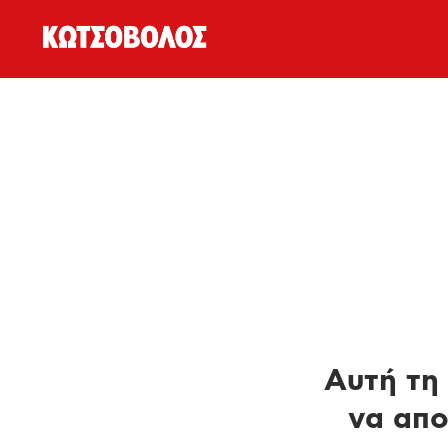
Αυτή τη 
να απο