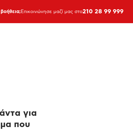
210 28 99 999
 βοήθεια;
Επικοινώνησε μαζί μας στο
πάντα για
ημα που