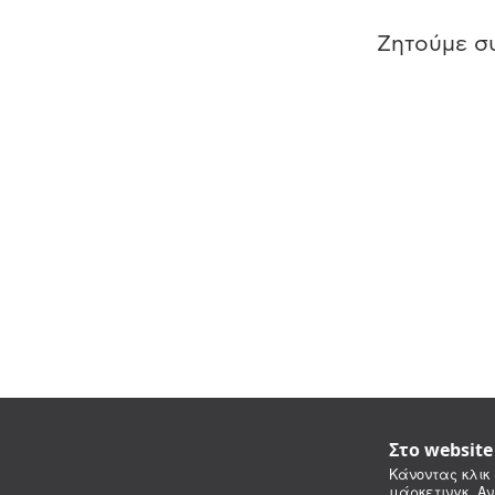
Ζητούμε συ
Στο websit
Κάνοντας κλικ 
μάρκετινγκ. Αν