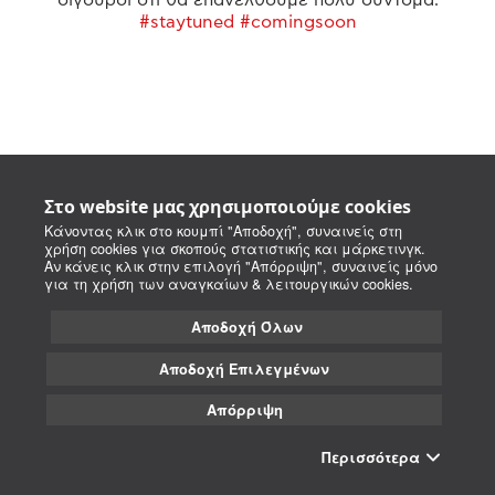
#staytuned #comingsoon
Στο website μας χρησιμοποιούμε cookies
Κάνοντας κλικ στο κουμπί "Αποδοχή", συναινείς στη
χρήση cookies για σκοπούς στατιστικής και μάρκετινγκ.
Αν κάνεις κλικ στην επιλογή "Απόρριψη", συναινείς μόνο
για τη χρήση των αναγκαίων & λειτουργικών cookies.
Αποδοχή Όλων
Αποδοχή Επιλεγμένων
Απόρριψη
Περισσότερα