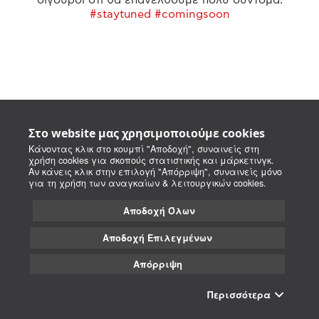
#staytuned #comingsoon
Στο website μας χρησιμοποιούμε cookies
Κάνοντας κλικ στο κουμπί "Αποδοχή", συναινείς στη
χρήση cookies για σκοπούς στατιστικής και μάρκετινγκ.
Αν κάνεις κλικ στην επιλογή "Απόρριψη", συναινείς μόνο
για τη χρήση των αναγκαίων & λειτουργικών cookies.
Αποδοχή Όλων
Αποδοχή Επιλεγμένων
Απόρριψη
Περισσότερα