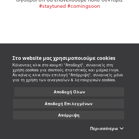
#staytuned #comingsoon
Στο website μας χρησιμοποιούμε cookies
Κάνοντας κλικ στο κουμπί "Αποδοχή", συναινείς στη
χρήση cookies για σκοπούς στατιστικής και μάρκετινγκ.
Αν κάνεις κλικ στην επιλογή "Απόρριψη", συναινείς μόνο
για τη χρήση των αναγκαίων & λειτουργικών cookies.
Αποδοχή Όλων
Αποδοχή Επιλεγμένων
Απόρριψη
Περισσότερα