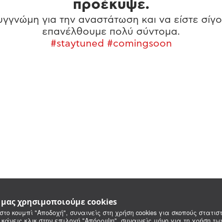
προέκυψε.
γγνώμη για την αναστάτωση και να είστε σίγο
επανέλθουμε πολύ σύντομα.
#staytuned #comingsoon
e μας χρησιμοποιούμε cookies
στο κουμπί "Αποδοχή", συναινείς στη χρήση cookies για σκοπούς στατιστ
 κάνεις κλικ στην επιλογή "Απόρριψη", συναινείς μόνο για τη χρήση τ