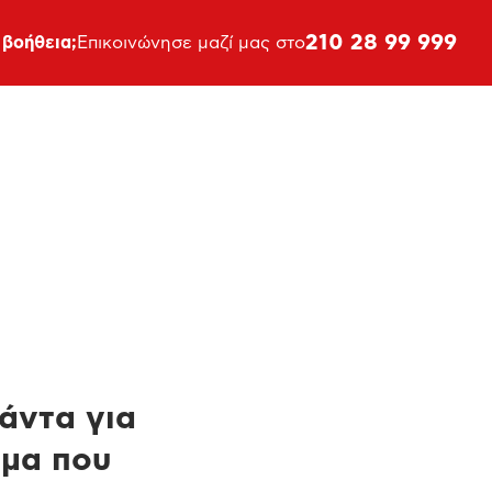
210 28 99 999
 βοήθεια;
Επικοινώνησε μαζί μας στο
πάντα για
ημα που