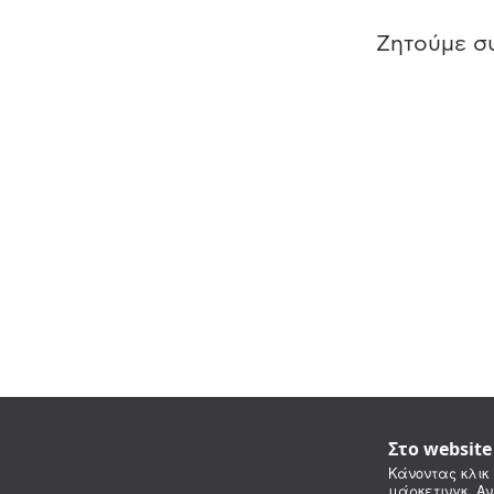
Ζητούμε συ
Στο websit
Κάνοντας κλικ 
μάρκετινγκ. Αν