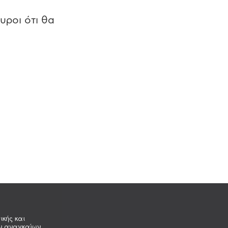
υροι ότι θα
ικής και
ων αναγκαίων