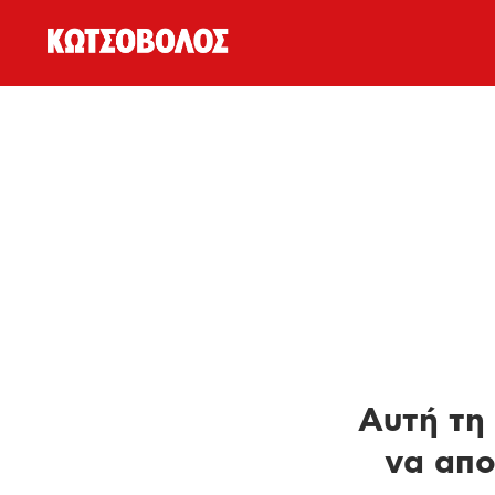
Αυτή τη 
να απο