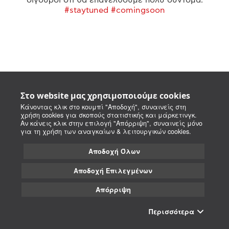
#staytuned #comingsoon
Στο website μας χρησιμοποιούμε cookies
Κάνοντας κλικ στο κουμπί "Αποδοχή", συναινείς στη
χρήση cookies για σκοπούς στατιστικής και μάρκετινγκ.
Αν κάνεις κλικ στην επιλογή "Απόρριψη", συναινείς μόνο
για τη χρήση των αναγκαίων & λειτουργικών cookies.
Αποδοχή Όλων
Αποδοχή Επιλεγμένων
Απόρριψη
Περισσότερα