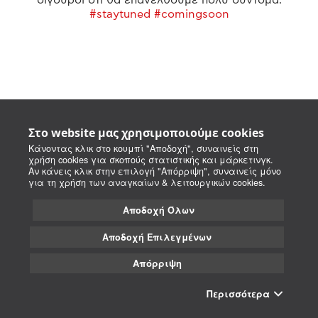
#staytuned #comingsoon
Στο website μας χρησιμοποιούμε cookies
Κάνοντας κλικ στο κουμπί "Αποδοχή", συναινείς στη
χρήση cookies για σκοπούς στατιστικής και μάρκετινγκ.
Αν κάνεις κλικ στην επιλογή "Απόρριψη", συναινείς μόνο
για τη χρήση των αναγκαίων & λειτουργικών cookies.
Αποδοχή Όλων
Αποδοχή Επιλεγμένων
Απόρριψη
Περισσότερα