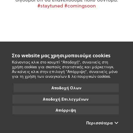
#staytuned #comingsoon
Στο website μας χρησιμοποιούμε cookies
Κάνοντας κλικ στο κουμπί "Αποδοχή", συναινείς στη
χρήση cookies για σκοπούς στατιστικής και μάρκετινγκ.
Αν κάνεις κλικ στην επιλογή "Απόρριψη", συναινείς μόνο
για τη χρήση των αναγκαίων & λειτουργικών cookies.
Αποδοχή Όλων
Αποδοχή Επιλεγμένων
Απόρριψη
Περισσότερα