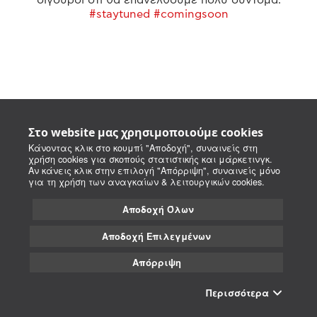
#staytuned #comingsoon
Στο website μας χρησιμοποιούμε cookies
Κάνοντας κλικ στο κουμπί "Αποδοχή", συναινείς στη
χρήση cookies για σκοπούς στατιστικής και μάρκετινγκ.
Αν κάνεις κλικ στην επιλογή "Απόρριψη", συναινείς μόνο
για τη χρήση των αναγκαίων & λειτουργικών cookies.
Αποδοχή Όλων
Αποδοχή Επιλεγμένων
Απόρριψη
Περισσότερα