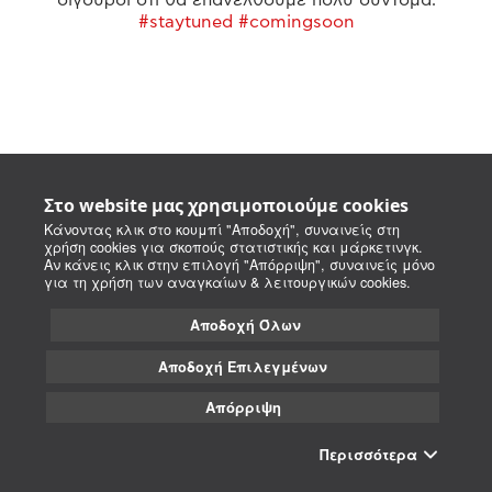
#staytuned #comingsoon
Στο website μας χρησιμοποιούμε cookies
Κάνοντας κλικ στο κουμπί "Αποδοχή", συναινείς στη
χρήση cookies για σκοπούς στατιστικής και μάρκετινγκ.
Αν κάνεις κλικ στην επιλογή "Απόρριψη", συναινείς μόνο
για τη χρήση των αναγκαίων & λειτουργικών cookies.
Αποδοχή Όλων
Αποδοχή Επιλεγμένων
Απόρριψη
Περισσότερα