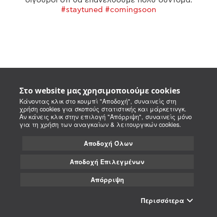
#staytuned #comingsoon
Στο website μας χρησιμοποιούμε cookies
Κάνοντας κλικ στο κουμπί "Αποδοχή", συναινείς στη
χρήση cookies για σκοπούς στατιστικής και μάρκετινγκ.
Αν κάνεις κλικ στην επιλογή "Απόρριψη", συναινείς μόνο
για τη χρήση των αναγκαίων & λειτουργικών cookies.
Αποδοχή Όλων
Αποδοχή Επιλεγμένων
Απόρριψη
Περισσότερα