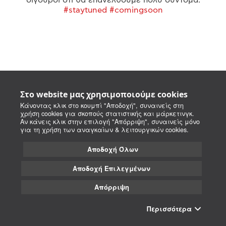
#staytuned #comingsoon
Στο website μας χρησιμοποιούμε cookies
Κάνοντας κλικ στο κουμπί "Αποδοχή", συναινείς στη
χρήση cookies για σκοπούς στατιστικής και μάρκετινγκ.
Αν κάνεις κλικ στην επιλογή "Απόρριψη", συναινείς μόνο
για τη χρήση των αναγκαίων & λειτουργικών cookies.
Αποδοχή Όλων
Αποδοχή Επιλεγμένων
Απόρριψη
Περισσότερα