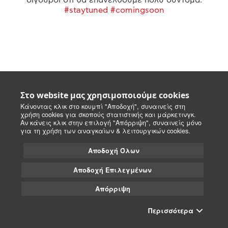
#staytuned #comingsoon
Στο website μας χρησιμοποιούμε cookies
Κάνοντας κλικ στο κουμπί "Αποδοχή", συναινείς στη
χρήση cookies για σκοπούς στατιστικής και μάρκετινγκ.
Αν κάνεις κλικ στην επιλογή "Απόρριψη", συναινείς μόνο
για τη χρήση των αναγκαίων & λειτουργικών cookies.
Αποδοχή Όλων
Αποδοχή Επιλεγμένων
Απόρριψη
Περισσότερα