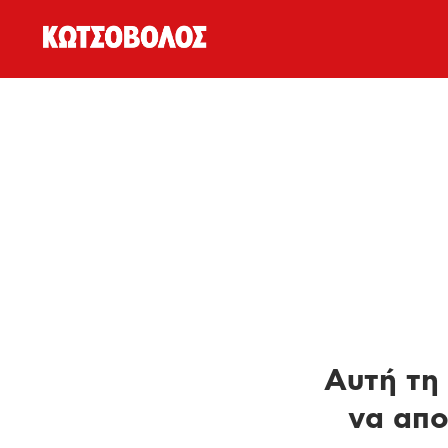
Αυτή τη 
να απο