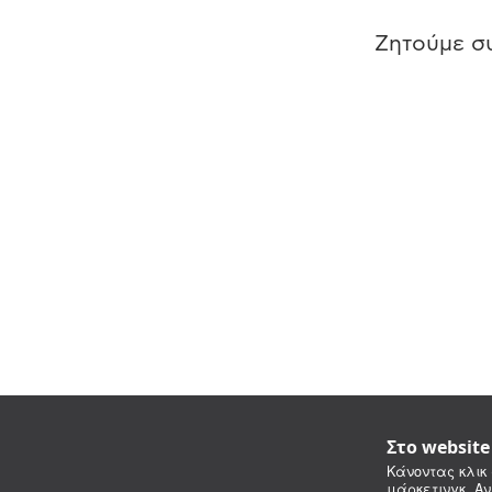
Ζητούμε συ
Στο websit
Κάνοντας κλικ 
μάρκετινγκ. Αν