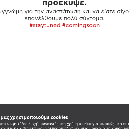
προέκυψε.
γγνώμη για την αναστάτωση και να είστε σίγο
επανέλθουμε πολύ σύντομα.
#staytuned #comingsoon
e μας χρησιμοποιούμε cookies
στο κουμπί "Αποδοχή", συναινείς στη χρήση cookies για σκοπούς στατιστ
 κάνεις κλικ στην επιλογή "Απόρριψη", συναινείς μόνο για τη χρήση τ