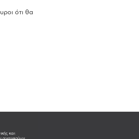
υροι ότι θα
ικής και
ων αναγκαίων