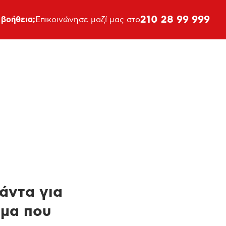
210 28 99 999
 βοήθεια;
Επικοινώνησε μαζί μας στο
πάντα για
ημα που