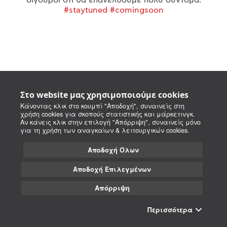
#staytuned #comingsoon
Στο website μας χρησιμοποιούμε cookies
Κάνοντας κλικ στο κουμπί "Αποδοχή", συναινείς στη
χρήση cookies για σκοπούς στατιστικής και μάρκετινγκ.
Αν κάνεις κλικ στην επιλογή "Απόρριψη", συναινείς μόνο
για τη χρήση των αναγκαίων & λειτουργικών cookies.
Αποδοχή Όλων
Αποδοχή Επιλεγμένων
Απόρριψη
Περισσότερα