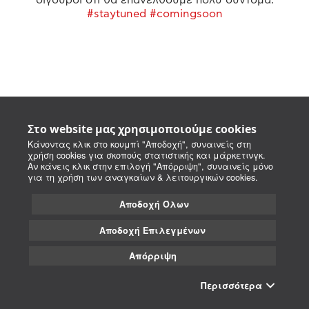
#staytuned #comingsoon
Στο website μας χρησιμοποιούμε cookies
Κάνοντας κλικ στο κουμπί "Αποδοχή", συναινείς στη
χρήση cookies για σκοπούς στατιστικής και μάρκετινγκ.
Αν κάνεις κλικ στην επιλογή "Απόρριψη", συναινείς μόνο
για τη χρήση των αναγκαίων & λειτουργικών cookies.
Αποδοχή Όλων
Αποδοχή Επιλεγμένων
Απόρριψη
Περισσότερα