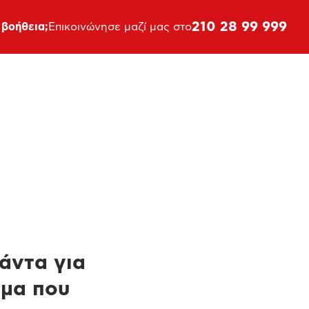
210 28 99 999
 βοήθεια;
Επικοινώνησε μαζί μας στο
πάντα για
ημα που