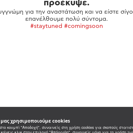
προέκυψε.
γγνώμη για την αναστάτωση και να είστε σίγο
επανέλθουμε πολύ σύντομα.
#staytuned #comingsoon
e μας χρησιμοποιούμε cookies
στο κουμπί "Αποδοχή", συναινείς στη χρήση cookies για σκοπούς στατιστ
 κάνεις κλικ στην επιλογή "Απόρριψη", συναινείς μόνο για τη χρήση τ