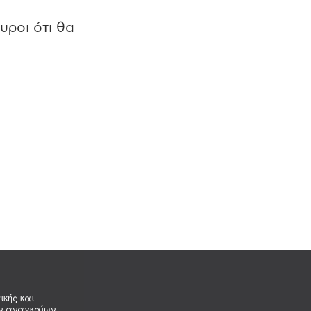
υροι ότι θα
ικής και
ων αναγκαίων