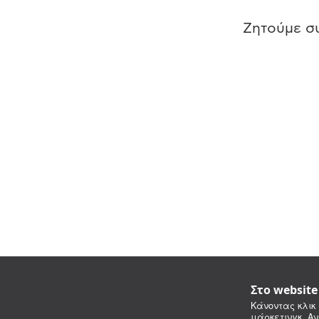
Ζητούμε συ
Στο websit
Κάνοντας κλικ 
μάρκετινγκ. Αν