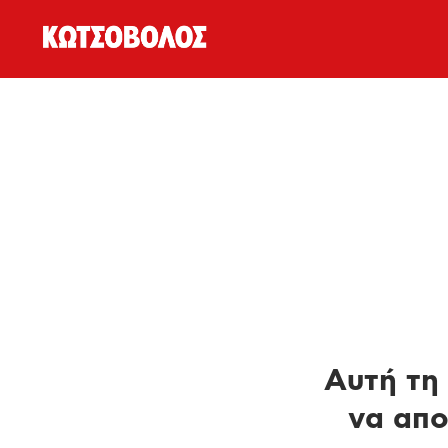
Αυτή τη 
να απο