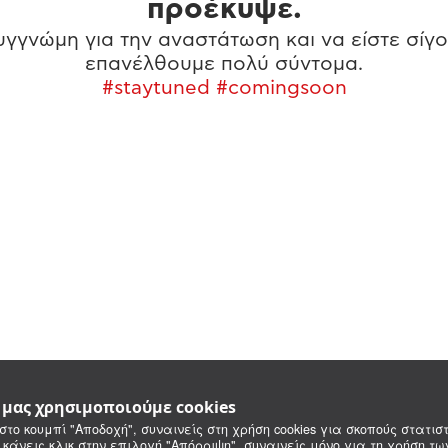
προέκυψε.
γγνώμη για την αναστάτωση και να είστε σίγο
επανέλθουμε πολύ σύντομα.
#staytuned #comingsoon
e μας χρησιμοποιούμε cookies
στο κουμπί "Αποδοχή", συναινείς στη χρήση cookies για σκοπούς στατιστ
 κάνεις κλικ στην επιλογή "Απόρριψη", συναινείς μόνο για τη χρήση τ