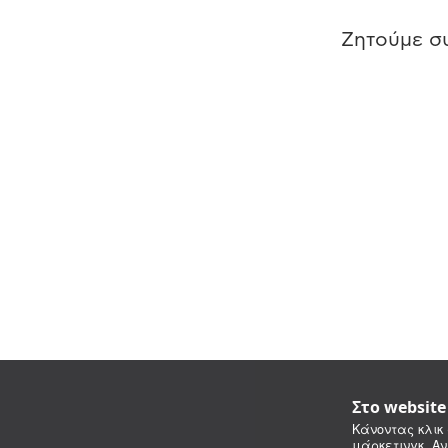
Ζητούμε συ
Στο websit
Κάνοντας κλικ 
μάρκετινγκ. Αν