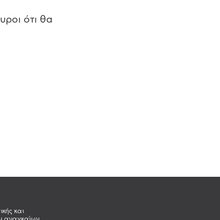
υροι ότι θα
ικής και
ων αναγκαίων