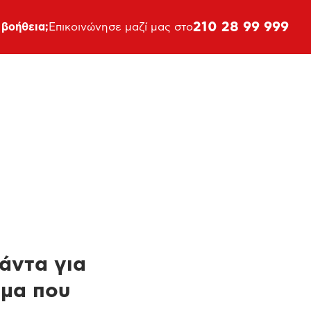
210 28 99 999
 βοήθεια;
Επικοινώνησε μαζί μας στο
πάντα για
ημα που