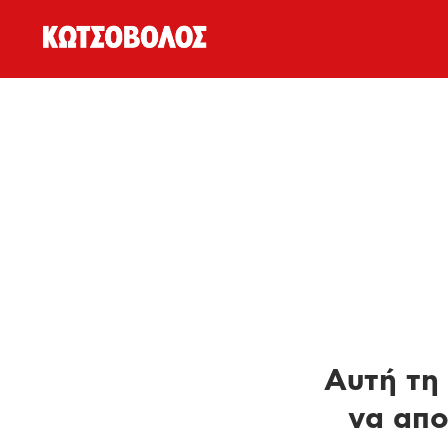
Αυτή τη 
να απο