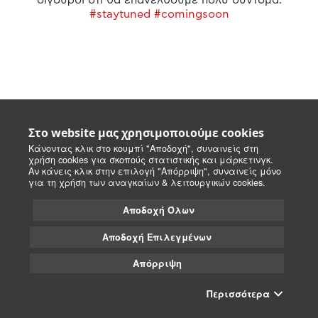
#staytuned #comingsoon
Στο website μας χρησιμοποιούμε cookies
Κάνοντας κλικ στο κουμπί "Αποδοχή", συναινείς στη
χρήση cookies για σκοπούς στατιστικής και μάρκετινγκ.
Αν κάνεις κλικ στην επιλογή "Απόρριψη", συναινείς μόνο
για τη χρήση των αναγκαίων & λειτουργικών cookies.
Αποδοχή Όλων
Αποδοχή Επιλεγμένων
Απόρριψη
Περισσότερα