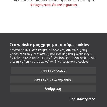
#staytuned #comingsoon
Στο website μας χρησιμοποιούμε cookies
Κάνοντας κλικ στο κουμπί "Αποδοχή", συναινείς στη
χρήση cookies για σκοπούς στατιστικής και μάρκετινγκ.
Αν κάνεις κλικ στην επιλογή "Απόρριψη", συναινείς μόνο
για τη χρήση των αναγκαίων & λειτουργικών cookies.
Αποδοχή Όλων
Αποδοχή Επιλεγμένων
Απόρριψη
Περισσότερα