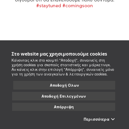
#staytuned #comingsoon
Στο website μας χρησιμοποιούμε cookies
Κάνοντας κλικ στο κουμπί "Αποδοχή", συναινείς στη
χρήση cookies για σκοπούς στατιστικής και μάρκετινγκ.
Αν κάνεις κλικ στην επιλογή "Απόρριψη", συναινείς μόνο
για τη χρήση των αναγκαίων & λειτουργικών cookies.
Αποδοχή Όλων
Αποδοχή Επιλεγμένων
Απόρριψη
Περισσότερα