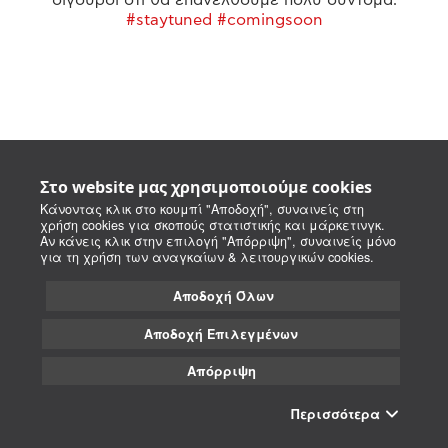
#staytuned #comingsoon
Στο website μας χρησιμοποιούμε cookies
Κάνοντας κλικ στο κουμπί "Αποδοχή", συναινείς στη
χρήση cookies για σκοπούς στατιστικής και μάρκετινγκ.
Αν κάνεις κλικ στην επιλογή "Απόρριψη", συναινείς μόνο
για τη χρήση των αναγκαίων & λειτουργικών cookies.
Αποδοχή Όλων
Αποδοχή Επιλεγμένων
Απόρριψη
Περισσότερα