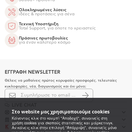
30.000+ προϊόντα
Ολοκληρωμένες λύσεις
ιδέες & προτάσεις για σένα
Τεχνική Υποστήριξη
Total Support, για όποτε το χρειαστείς
Πράσινες πρωτοβουλίες
για έναν καλύτερο κόσμο
ΕΓΓΡΑΦΗ NEWSLETTER
Θέλεις να μαθαίνεις πρώτος κορυφαίες προσφορές, τελευταίες
κυκλοφορίες, νέα, διαγωνισμούς και όχι μόνο;
LIVE CHAT
Στο website μας χρησιμοποιούμε cookies
K ΕΞΥΠΗΡΕΤΗΣΗ
Κάνοντας κλικ στο κουμπί "Αποδοχή", συναινείς στη
ΤΑ ΚΑΤΑΣΤΗΜΑΤΑ ΜΑΣ
χρήση cookies για σκοπούς στατιστικής και μάρκετινγκ.
Αν κάνεις κλικ στην επιλογή "Απόρριψη", συναινείς μόνο
Η ΕΤΑΙΡΕΙΑ