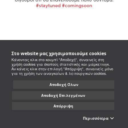
#staytuned #comingsoon
Στο website μας χρησιμοποιούμε cookies
Κάνοντας κλικ στο κουμπί "Αποδοχή", συναινείς στη
χρήση cookies για σκοπούς στατιστικής και μάρκετινγκ.
Αν κάνεις κλικ στην επιλογή "Απόρριψη", συναινείς μόνο
για τη χρήση των αναγκαίων & λειτουργικών cookies.
Αποδοχή Όλων
Αποδοχή Επιλεγμένων
Απόρριψη
Περισσότερα