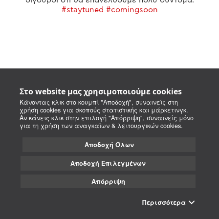
#staytuned #comingsoon
Στο website μας χρησιμοποιούμε cookies
Κάνοντας κλικ στο κουμπί "Αποδοχή", συναινείς στη
χρήση cookies για σκοπούς στατιστικής και μάρκετινγκ.
Αν κάνεις κλικ στην επιλογή "Απόρριψη", συναινείς μόνο
για τη χρήση των αναγκαίων & λειτουργικών cookies.
Αποδοχή Όλων
Αποδοχή Επιλεγμένων
Απόρριψη
Περισσότερα