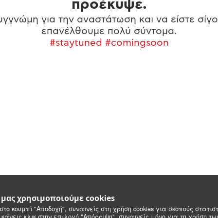
προέκυψε.
γγνώμη για την αναστάτωση και να είστε σίγο
επανέλθουμε πολύ σύντομα.
#staytuned #comingsoon
e μας χρησιμοποιούμε cookies
στο κουμπί "Αποδοχή", συναινείς στη χρήση cookies για σκοπούς στατιστ
 κάνεις κλικ στην επιλογή "Απόρριψη", συναινείς μόνο για τη χρήση τ