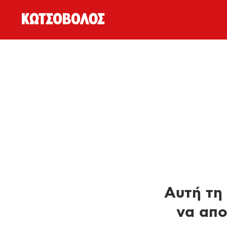
Αυτή τη 
να απο