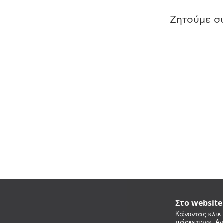
Ζητούμε συ
Στο websit
Κάνοντας κλικ 
μάρκετινγκ. Αν