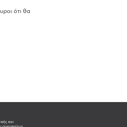
υροι ότι θα
ικής και
ων αναγκαίων