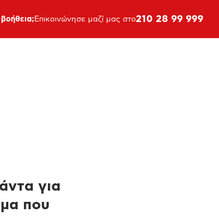
210 28 99 999
 βοήθεια;
Επικοινώνησε μαζί μας στο
πάντα για
ημα που