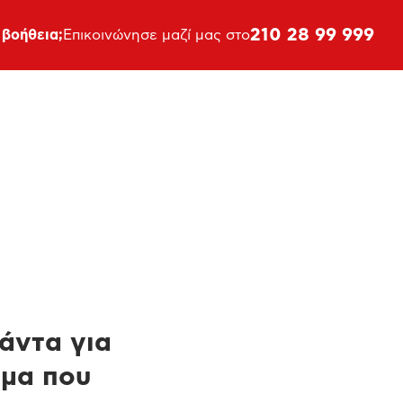
210 28 99 999
 βοήθεια;
Επικοινώνησε μαζί μας στο
πάντα για
ημα που