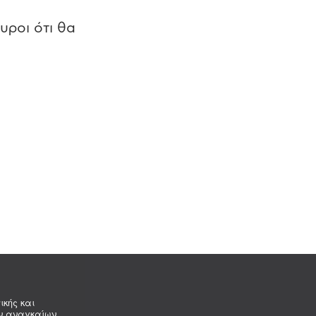
υροι ότι θα
ικής και
ων αναγκαίων