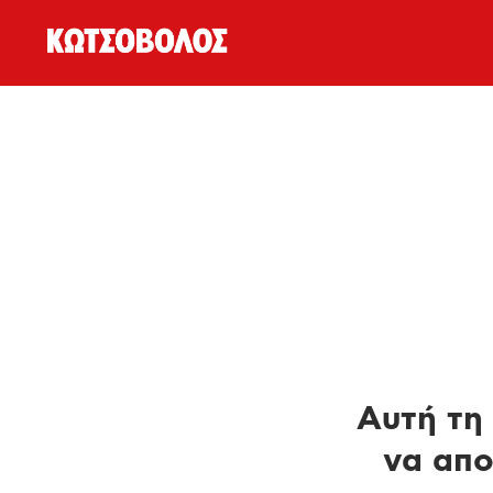
Αυτή τη 
να απο