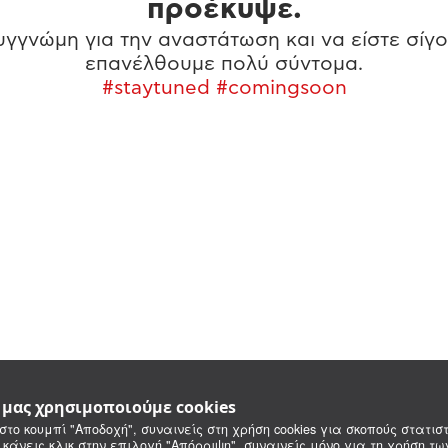
προέκυψε.
γγνώμη για την αναστάτωση και να είστε σίγο
επανέλθουμε πολύ σύντομα.
#staytuned #comingsoon
e μας χρησιμοποιούμε cookies
στο κουμπί "Αποδοχή", συναινείς στη χρήση cookies για σκοπούς στατιστ
 κάνεις κλικ στην επιλογή "Απόρριψη", συναινείς μόνο για τη χρήση τ