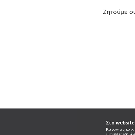
Ζητούμε συ
Στο websit
Κάνοντας κλικ 
μάρκετινγκ. Αν