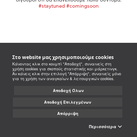
#staytuned #comingsoon
Στο website μας χρησιμοποιούμε cookies
Κάνοντας κλικ στο κουμπί "Αποδοχή", συναινείς στη
χρήση cookies για σκοπούς στατιστικής και μάρκετινγκ.
Αν κάνεις κλικ στην επιλογή "Απόρριψη", συναινείς μόνο
για τη χρήση των αναγκαίων & λειτουργικών cookies.
Αποδοχή Όλων
Αποδοχή Επιλεγμένων
Απόρριψη
Περισσότερα