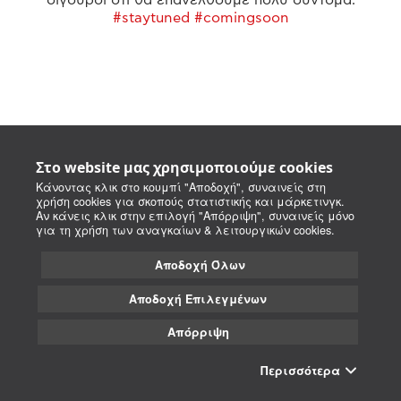
#staytuned #comingsoon
Στο website μας χρησιμοποιούμε cookies
Κάνοντας κλικ στο κουμπί "Αποδοχή", συναινείς στη
χρήση cookies για σκοπούς στατιστικής και μάρκετινγκ.
Αν κάνεις κλικ στην επιλογή "Απόρριψη", συναινείς μόνο
για τη χρήση των αναγκαίων & λειτουργικών cookies.
Αποδοχή Όλων
Αποδοχή Επιλεγμένων
Απόρριψη
Περισσότερα