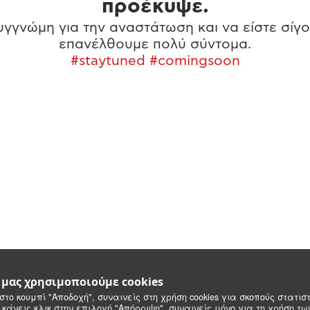
προέκυψε.
γγνώμη για την αναστάτωση και να είστε σίγο
επανέλθουμε πολύ σύντομα.
#staytuned #comingsoon
e μας χρησιμοποιούμε cookies
στο κουμπί "Αποδοχή", συναινείς στη χρήση cookies για σκοπούς στατιστ
 κάνεις κλικ στην επιλογή "Απόρριψη", συναινείς μόνο για τη χρήση τ