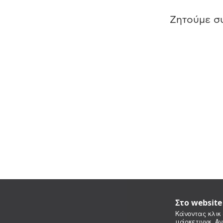
Ζητούμε συ
Στο websit
Κάνοντας κλικ 
μάρκετινγκ. Αν