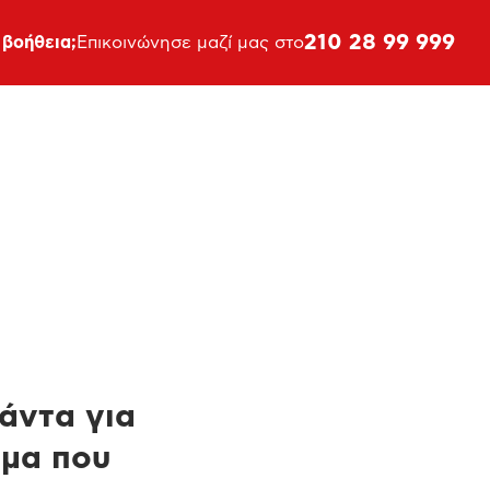
210 28 99 999
 βοήθεια;
Επικοινώνησε μαζί μας στο
πάντα για
ημα που