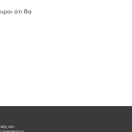
υροι ότι θα
ικής και
ων αναγκαίων