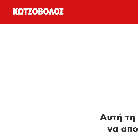
Αυτή τη 
να απο