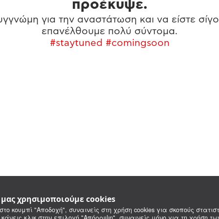
προέκυψε.
γγνώμη για την αναστάτωση και να είστε σίγο
επανέλθουμε πολύ σύντομα.
#staytuned #comingsoon
e μας χρησιμοποιούμε cookies
στο κουμπί "Αποδοχή", συναινείς στη χρήση cookies για σκοπούς στατιστ
 κάνεις κλικ στην επιλογή "Απόρριψη", συναινείς μόνο για τη χρήση τ