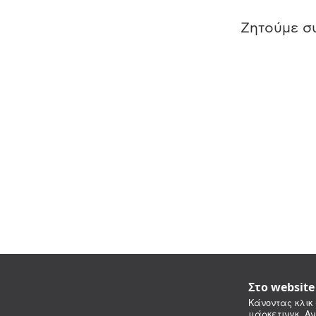
Ζητούμε συ
Στο websit
Κάνοντας κλικ 
μάρκετινγκ. Αν