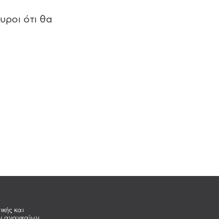
υροι ότι θα
ικής και
ων αναγκαίων