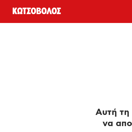
Αυτή τη 
να απο