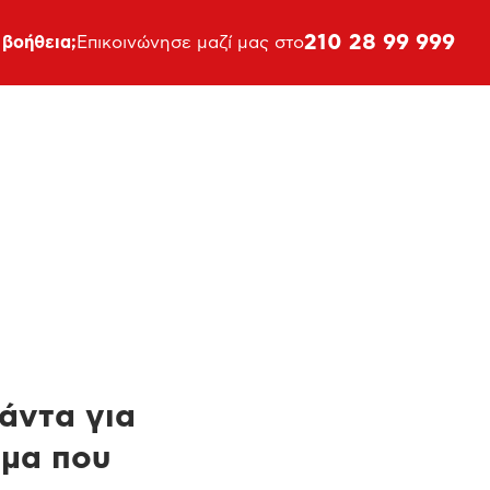
210 28 99 999
 βοήθεια;
Επικοινώνησε μαζί μας στο
πάντα για
ημα που