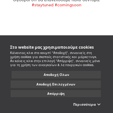
#staytuned #comingsoon
Στο website μας χρησιμοποιούμε cookies
Κάνοντας κλικ στο κουμπί "Αποδοχή", συναινείς στη
χρήση cookies για σκοπούς στατιστικής και μάρκετινγκ.
Αν κάνεις κλικ στην επιλογή "Απόρριψη", συναινείς μόνο
για τη χρήση των αναγκαίων & λειτουργικών cookies.
Αποδοχή Όλων
Αποδοχή Επιλεγμένων
Απόρριψη
Περισσότερα